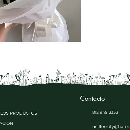
Contacto
812 949 3333
 LOS PRODUCTOS
ACION
uniflormty@hotma