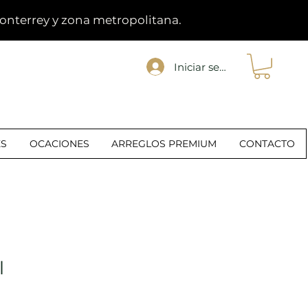
Monterrey y zona metropolitana.
Iniciar sesión
R
ES
OCACIONES
ARREGLOS PREMIUM
CONTACTO
l