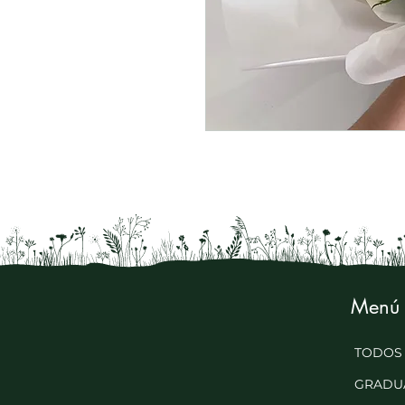
Menú
TODOS
GRADU