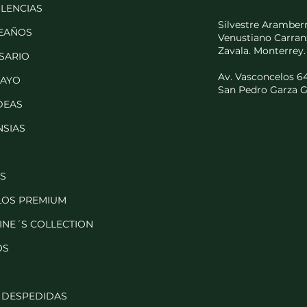
LENCIAS
Silvestre Aramberr
EAÑOS
Venustiano Carran
Zavala. Monterrey.
SARIO
Av. Vasconcelos 645
MAYO
San Pedro Garza G
DEAS
SIAS
S
LOS PREMIUM
INE´S COLLECTION
OS
 DESPEDIDAS