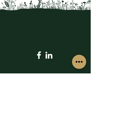
Contacto
812 949 3333
uniflormty@hotmail.com
Silvestre Aramberri 1849 entre