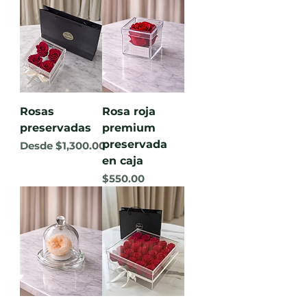
Rosas
Rosa roja
preservadas
premium
preservada
Precio de oferta
Desde
$1,300.00
en caja
Precio
$550.00