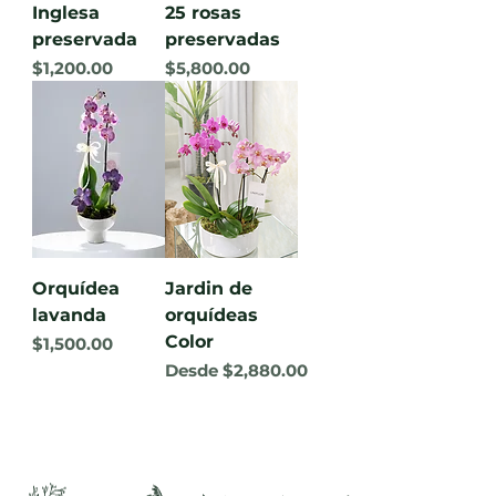
Inglesa
25 rosas
preservada
preservadas
Precio
Precio
$1,200.00
$5,800.00
Orquídea
Jardin de
lavanda
orquídeas
Color
Precio
$1,500.00
Precio de oferta
Desde
$2,880.00