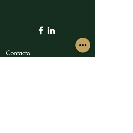
Contacto
812 949 3333
uniflormty@hotmail.com
Silvestre Aramberri 1849 entre
Venustiano Carranza y Martin
de Zavala. Monterrey. N.L
64000
Av. Vasconcelos 645, Col. Del