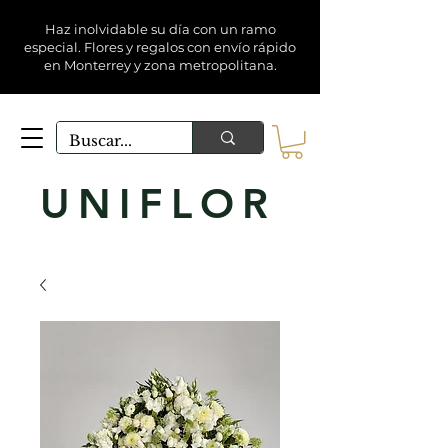
Haz inolvidable su día con un ramo
especial. Flores y regalos con envío rápido
en Monterrey y zona metropolitana.
UNIFLOR