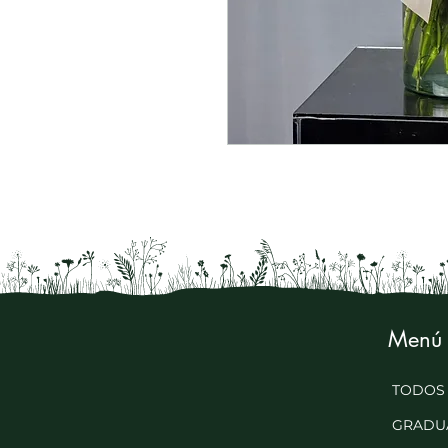
Menú
TODOS
GRADU