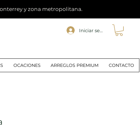
Monterrey y zona metropolitana.
Iniciar sesión
R
ES
OCACIONES
ARREGLOS PREMIUM
CONTACTO
a