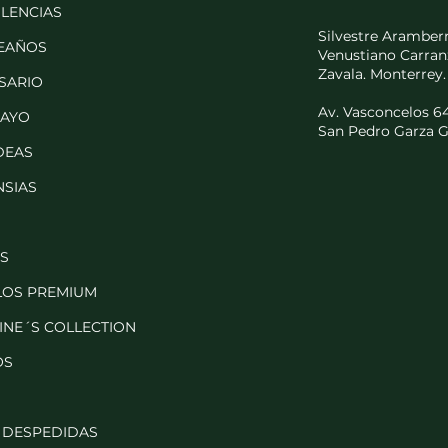
LENCIAS
Silvestre Aramberr
EAÑOS
Venustiano Carran
Zavala. Monterrey.
SARIO
Av. Vasconcelos 645
MAYO
San Pedro Garza G
DEAS
SIAS
S
LOS PREMIUM
INE´S COLLECTION
OS
 DESPEDIDAS