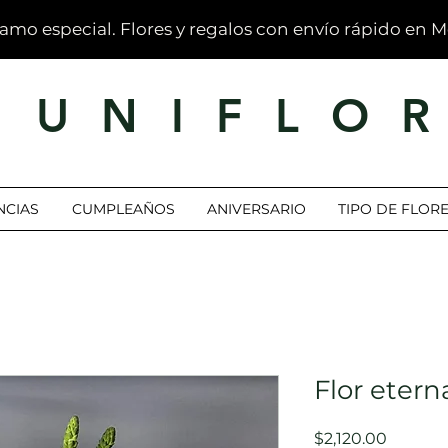
ramo especial. Flores y regalos con envío rápido en 
U N I F L O 
CIAS
CUMPLEAÑOS
ANIVERSARIO
TIPO DE FLOR
Flor etern
Precio
$2,120.00