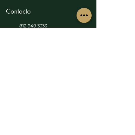
Contacto
812 949 3333
uniflormty@hotmail.com
Silvestre Aramberri 1849 entre
Venustiano Carranza y Martin
de Zavala. Monterrey. N.L
64000
Av. Vasconcelos 645, Col. Del
Valle, San Pedro Garza García,
CP 66220
Información