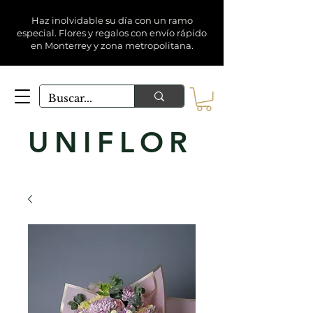
Haz inolvidable su día con un ramo
especial. Flores y regalos con envío rápido
en Monterrey y zona metropolitana.
UNIFLOR