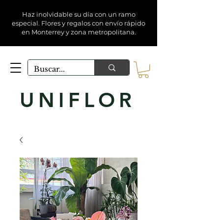
Haz inolvidable su día con un ramo
especial. Flores y regalos con envío rápido
en Monterrey y zona metropolitana.
UNIFLOR