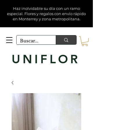
Haz inolvidable su día con un ramo
especial. Flores y regalos con envío rápido
en Monterrey y zona metropolitana.
UNIFLOR