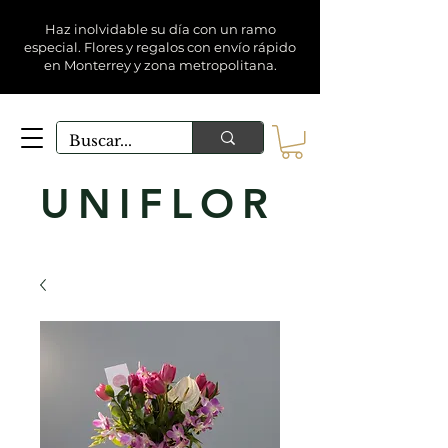
Haz inolvidable su día con un ramo
especial. Flores y regalos con envío rápido
en Monterrey y zona metropolitana.
UNIFLOR