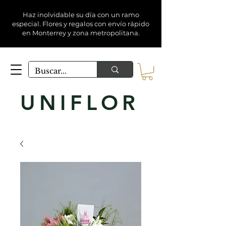
Haz inolvidable su día con un ramo
especial. Flores y regalos con envío rápido
en Monterrey y zona metropolitana.
UNIFLOR